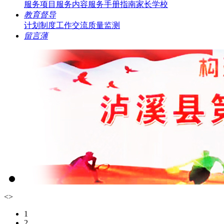
服务项目
服务内容
服务手册指南
家长学校
教育督导
计划制度
工作交流
质量监测
留言薄
<
>
1
2