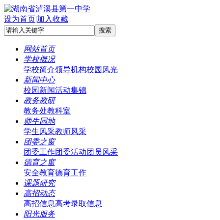
设为首页
|
加入收藏
网站首页
学校概况
学校简介
领导机构
校园风光
新闻中心
校园新闻
活动集锦
教务教研
教务处
教科室
师生园地
学生风采
教师风采
团委之窗
团委工作
团委活动
团员风采
德育之窗
安全教育
德育工作
课题研究
高招动态
高招信息
高考录取信息
阳光服务