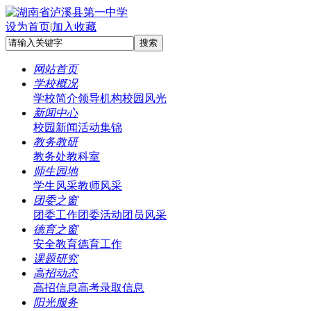
设为首页
|
加入收藏
网站首页
学校概况
学校简介
领导机构
校园风光
新闻中心
校园新闻
活动集锦
教务教研
教务处
教科室
师生园地
学生风采
教师风采
团委之窗
团委工作
团委活动
团员风采
德育之窗
安全教育
德育工作
课题研究
高招动态
高招信息
高考录取信息
阳光服务