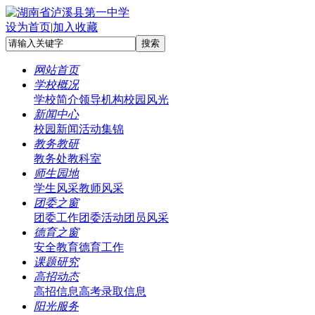
设为首页
|
加入收藏
网站首页
学校概况
学校简介
领导机构
校园风光
新闻中心
校园新闻
活动集锦
教务教研
教务处
教科室
师生园地
学生风采
教师风采
团委之窗
团委工作
团委活动
团员风采
德育之窗
安全教育
德育工作
课题研究
高招动态
高招信息
高考录取信息
阳光服务