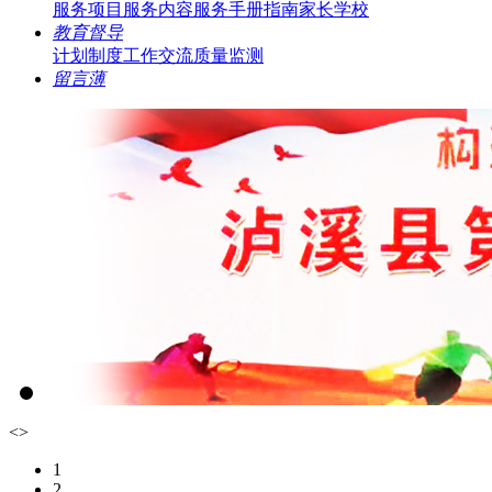
服务项目
服务内容
服务手册指南
家长学校
教育督导
计划制度
工作交流
质量监测
留言薄
<
>
1
2