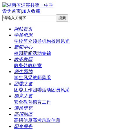
设为首页
|
加入收藏
网站首页
学校概况
学校简介
领导机构
校园风光
新闻中心
校园新闻
活动集锦
教务教研
教务处
教科室
师生园地
学生风采
教师风采
团委之窗
团委工作
团委活动
团员风采
德育之窗
安全教育
德育工作
课题研究
高招动态
高招信息
高考录取信息
阳光服务