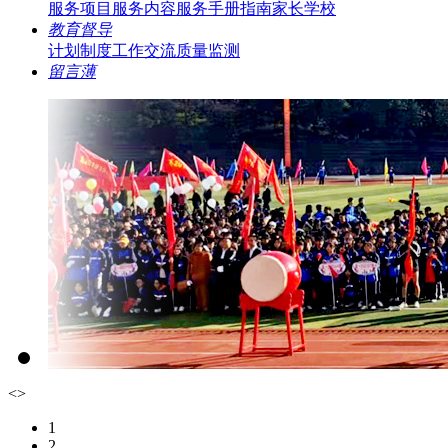
服务项目
服务内容
服务手册指南
家长学校
教育督导
计划制度
工作交流
质量监测
留言薄
<
>
1
2