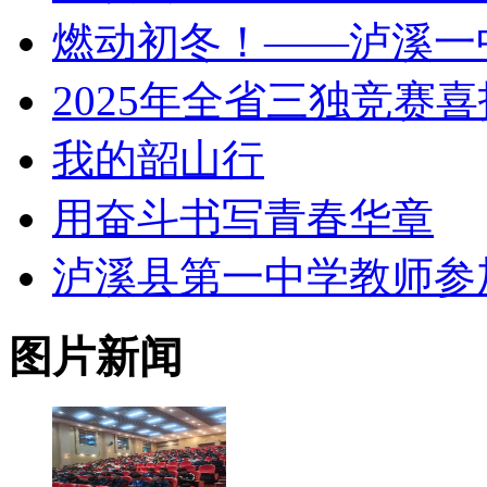
燃动初冬！——泸溪一
2025年全省三独竞赛喜
我的韶山行
用奋斗书写青春华章
泸溪县第一中学教师参加 
图片新闻