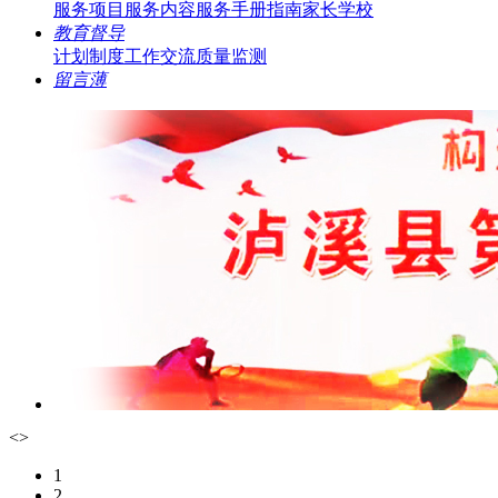
服务项目
服务内容
服务手册指南
家长学校
教育督导
计划制度
工作交流
质量监测
留言薄
<
>
1
2