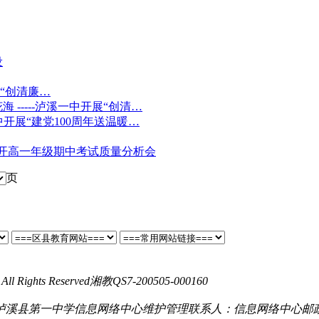
设
展“创清廉…
-----泸溪一中开展“创清…
中开展“建党100周年送温暖…
召开高一年级期中考试质量分析会
页
All Rights Reserved
湘教QS7-200505-000160
湘 ICP备19024394号-
泸溪县第一中学信息网络中心维护管理
联系人：信息网络中心
邮政