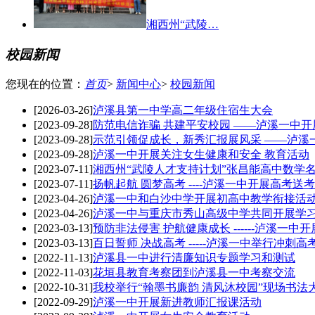
湘西州“武陵…
校园新闻
您现在的位置：
首页
>
新闻中心
>
校园新闻
[2026-03-26]
泸溪县第一中学高二年级住宿生大会
[2023-09-28]
防范电信诈骗 共建平安校园 ——泸溪一中
[2023-09-28]
示范引领促成长，新秀汇报展风采 ——泸溪一
[2023-09-28]
泸溪一中开展关注女生健康和安全 教育活动
[2023-07-11]
湘西州“武陵人才支持计划”张昌能高中数学
[2023-07-11]
扬帆起航 圆梦高考 ----泸溪一中开展高考送
[2023-04-26]
泸溪一中和白沙中学开展初高中教学衔接活
[2023-04-26]
泸溪一中与重庆市秀山高级中学共同开展学
[2023-03-13]
预防非法侵害 护航健康成长 ------泸溪一
[2023-03-13]
百日誓师 决战高考 -----泸溪一中举行冲刺
[2022-11-13]
泸溪县一中进行清廉知识专题学习和测试
[2022-11-03]
花垣县教育考察团到泸溪县一中考察交流
[2022-10-31]
我校举行“翰墨书廉韵 清风沐校园”现场书法
[2022-09-29]
泸溪一中开展新进教师汇报课活动