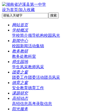
设为首页
|
加入收藏
网站首页
学校概况
学校简介
领导机构
校园风光
新闻中心
校园新闻
活动集锦
教务教研
教务处
教科室
师生园地
学生风采
教师风采
团委之窗
团委工作
团委活动
团员风采
德育之窗
安全教育
德育工作
课题研究
高招动态
高招信息
高考录取信息
阳光服务