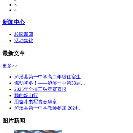
3
4
新闻中心
校园新闻
活动集锦
最新文章
更多>>
泸溪县第一中学高二年级住宿生…
燃动初冬！——泸溪一中第33届…
2025年全省三独竞赛喜报
我的韶山行
用奋斗书写青春华章
泸溪县第一中学教师参加 2024…
图片新闻