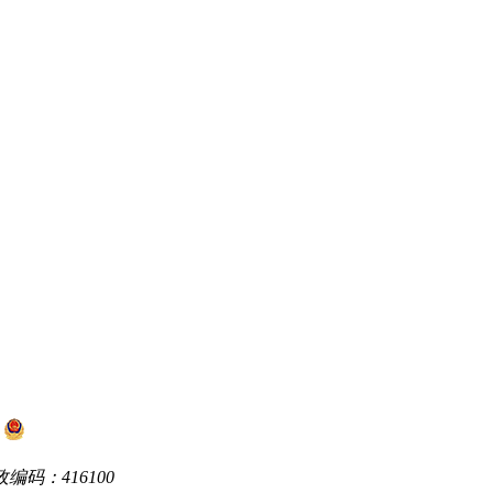
1
湘公网安备 43312202000106号
编码：416100