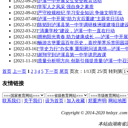
[2022-09-29]
泸溪一中开展女生安全教育活动
[2022-09-02]
学军人之风采 强自身之素质
[2022-09-02]
严守校规校纪 学习安全知识 争做文明学生
[2022-07-08]
泸溪一中开展“助力灾后重建”主题党日活动
[2022-05-12]
陈韬到泸溪县第一中学调研株洲援建项目建
[2022-03-22]
“清廉学校”建设，泸溪一中一直在行动
[2022-03-16]
拥抱阳光青春 助力健康成长 ----泸溪一中开
[2022-03-16]
畅游古堡重温百年历史，喜挖荸荠乐赏田园花海 
[2022-03-16]
“学史力行”办实事 重阳慰问送真情---泸溪一
[2021-12-22]
谢翔宇到泸溪县第一中学讲思政课
[2021-11-19]
质量分析明方向 创新引领提质量|泸溪一中
首页
上一页
1
2
3
4
5
下一页
尾页
页次：1/13页 25/页 转到第
友情链接
联系我们
|
关于我们
|
设为首页
|
加入收藏
|
郑重声明
|
网站地图
Copyright © 2014-2020 hnlxyz .com 
本站由湖南省