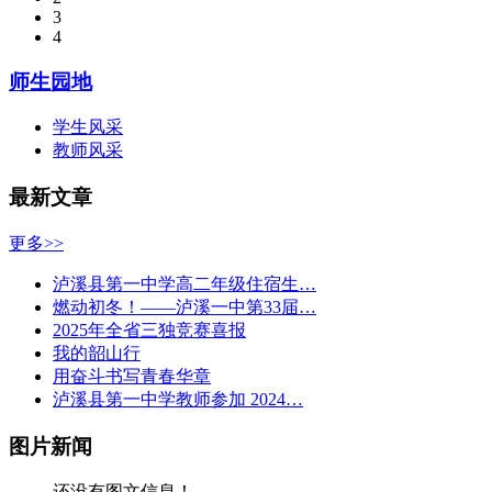
3
4
师生园地
学生风采
教师风采
最新文章
更多>>
泸溪县第一中学高二年级住宿生…
燃动初冬！——泸溪一中第33届…
2025年全省三独竞赛喜报
我的韶山行
用奋斗书写青春华章
泸溪县第一中学教师参加 2024…
图片新闻
还没有图文信息！