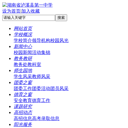
设为首页
|
加入收藏
网站首页
学校概况
学校简介
领导机构
校园风光
新闻中心
校园新闻
活动集锦
教务教研
教务处
教科室
师生园地
学生风采
教师风采
团委之窗
团委工作
团委活动
团员风采
德育之窗
安全教育
德育工作
课题研究
高招动态
高招信息
高考录取信息
阳光服务