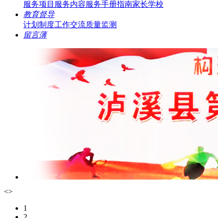
服务项目
服务内容
服务手册指南
家长学校
教育督导
计划制度
工作交流
质量监测
留言薄
<
>
1
2