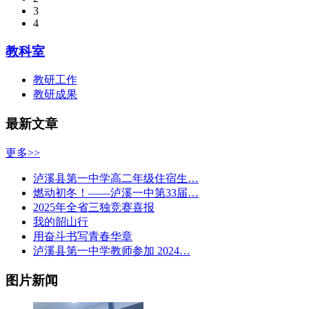
3
4
教科室
教研工作
教研成果
最新文章
更多>>
泸溪县第一中学高二年级住宿生…
燃动初冬！——泸溪一中第33届…
2025年全省三独竞赛喜报
我的韶山行
用奋斗书写青春华章
泸溪县第一中学教师参加 2024…
图片新闻