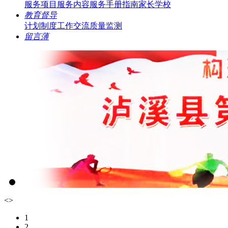
服务项目
服务内容
服务手册指南
家长学校
教育督导
计划制度
工作交流
质量监测
留言薄
<
>
1
2