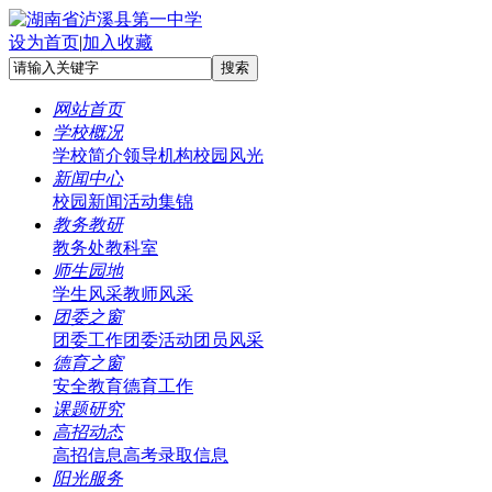
设为首页
|
加入收藏
网站首页
学校概况
学校简介
领导机构
校园风光
新闻中心
校园新闻
活动集锦
教务教研
教务处
教科室
师生园地
学生风采
教师风采
团委之窗
团委工作
团委活动
团员风采
德育之窗
安全教育
德育工作
课题研究
高招动态
高招信息
高考录取信息
阳光服务