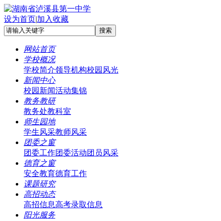
设为首页
|
加入收藏
网站首页
学校概况
学校简介
领导机构
校园风光
新闻中心
校园新闻
活动集锦
教务教研
教务处
教科室
师生园地
学生风采
教师风采
团委之窗
团委工作
团委活动
团员风采
德育之窗
安全教育
德育工作
课题研究
高招动态
高招信息
高考录取信息
阳光服务