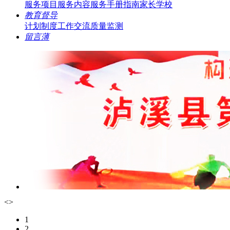
服务项目
服务内容
服务手册指南
家长学校
教育督导
计划制度
工作交流
质量监测
留言薄
<
>
1
2