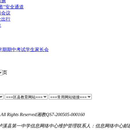
措施
凿”安全通道
题会议
全出行
位
下学期期中考试学生家长会
页
All Rights Reserved
湘教QS7-200505-000160
湘 ICP备19024394号-
泸溪县第一中学信息网络中心维护管理
联系人：信息网络中心
邮政