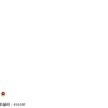
1
湘公网安备 43312202000106号
编码：416100