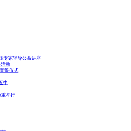
减压专家辅导公益讲座
展活动
团宣誓仪式
五中
隆重举行