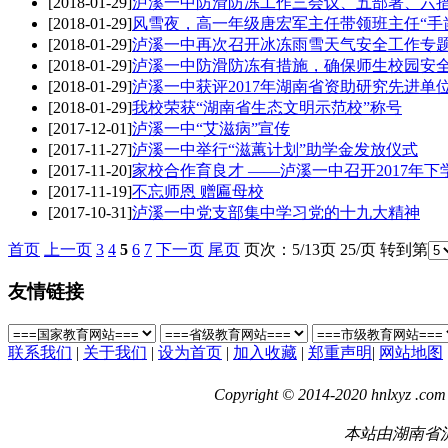
[2018-01-29]
泸溪一中防滑防冻工作三会议、五部署、六
[2018-01-29]
风雪夜，高一年级唐宏军主任带领班主任“手
[2018-01-29]
泸溪一中再次召开冰冻雨雪天气安全工作专
[2018-01-29]
泸溪一中防滑防冻有措施，确保师生校园安
[2018-01-29]
泸溪一中获评2017年湖南省资助研究先进单
[2018-01-29]
我校荣获“湖南省生态文明示范校”称号
[2017-12-01]
泸溪一中“艾滋病”宣传
[2017-11-27]
泸溪一中举行“滋蕙计划”助学金发放仪式
[2017-11-20]
家校合作育良才 ——泸溪一中召开2017年
[2017-11-19]
不忘师恩 赠匾母校
[2017-10-31]
泸溪一中党支部集中学习党的十九大精神
首页
上一页
3
4
5
6
7
下一页
尾页
页次：5/13页 25/页 转到第
友情链接
联系我们
|
关于我们
|
设为首页
|
加入收藏
|
郑重声明
|
网站地图
Copyright © 2014-2020 hnlxyz .com 
本站由湖南省