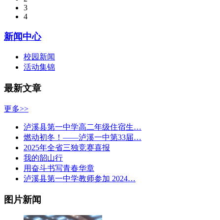
3
4
新闻中心
校园新闻
活动集锦
最新文章
更多>>
泸溪县第一中学高二年级住宿生…
燃动初冬！——泸溪一中第33届…
2025年全省三独竞赛喜报
我的韶山行
用奋斗书写青春华章
泸溪县第一中学教师参加 2024…
图片新闻