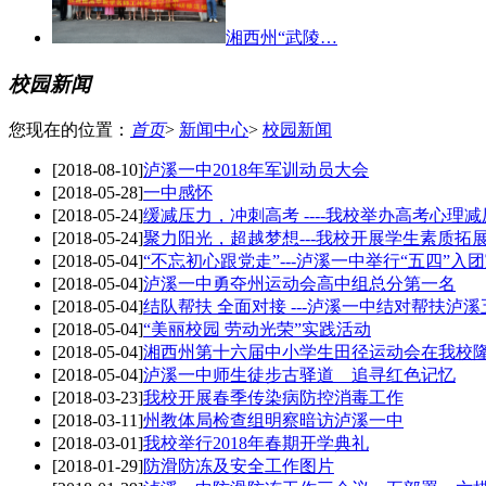
湘西州“武陵…
校园新闻
您现在的位置：
首页
>
新闻中心
>
校园新闻
[2018-08-10]
泸溪一中2018年军训动员大会
[2018-05-28]
一中感怀
[2018-05-24]
缓减压力，冲刺高考 ----我校举办高考心理
[2018-05-24]
聚力阳光，超越梦想---我校开展学生素质拓
[2018-05-04]
“不忘初心跟党走”---泸溪一中举行“五四”入
[2018-05-04]
泸溪一中勇夺州运动会高中组总分第一名
[2018-05-04]
结队帮扶 全面对接 ---泸溪一中结对帮扶泸溪
[2018-05-04]
“美丽校园 劳动光荣”实践活动
[2018-05-04]
湘西州第十六届中小学生田径运动会在我校
[2018-05-04]
泸溪一中师生徒步古驿道 追寻红色记忆
[2018-03-23]
我校开展春季传染病防控消毒工作
[2018-03-11]
州教体局检查组明察暗访泸溪一中
[2018-03-01]
我校举行2018年春期开学典礼
[2018-01-29]
防滑防冻及安全工作图片