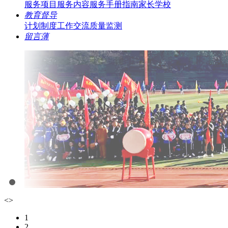
服务项目
服务内容
服务手册指南
家长学校
教育督导
计划制度
工作交流
质量监测
留言薄
<
>
1
2