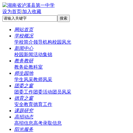
设为首页
|
加入收藏
网站首页
学校概况
学校简介
领导机构
校园风光
新闻中心
校园新闻
活动集锦
教务教研
教务处
教科室
师生园地
学生风采
教师风采
团委之窗
团委工作
团委活动
团员风采
德育之窗
安全教育
德育工作
课题研究
高招动态
高招信息
高考录取信息
阳光服务