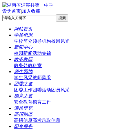
设为首页
|
加入收藏
网站首页
学校概况
学校简介
领导机构
校园风光
新闻中心
校园新闻
活动集锦
教务教研
教务处
教科室
师生园地
学生风采
教师风采
团委之窗
团委工作
团委活动
团员风采
德育之窗
安全教育
德育工作
课题研究
高招动态
高招信息
高考录取信息
阳光服务