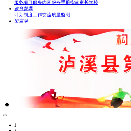
服务项目
服务内容
服务手册指南
家长学校
教育督导
计划制度
工作交流
质量监测
留言薄
<
>
1
2