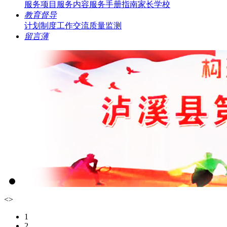
服务项目
服务内容
服务手册指南
家长学校
教育督导
计划制度
工作交流
质量监测
留言薄
<
>
1
2