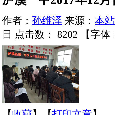
作者：
孙维泽
来源：
本站
日 点击数：
8202 【字体
【
收藏
】【
打印文章
】