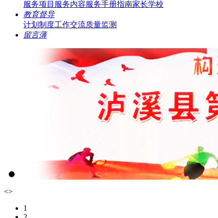
服务项目
服务内容
服务手册指南
家长学校
教育督导
计划制度
工作交流
质量监测
留言薄
<
>
1
2