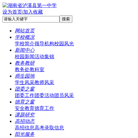
设为首页
|
加入收藏
网站首页
学校概况
学校简介
领导机构
校园风光
新闻中心
校园新闻
活动集锦
教务教研
教务处
教科室
师生园地
学生风采
教师风采
团委之窗
团委工作
团委活动
团员风采
德育之窗
安全教育
德育工作
课题研究
高招动态
高招信息
高考录取信息
阳光服务