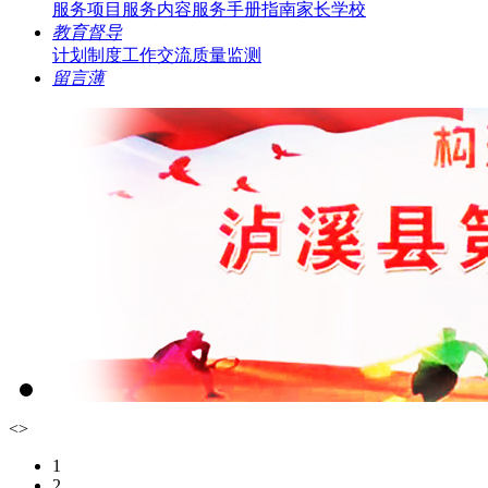
服务项目
服务内容
服务手册指南
家长学校
教育督导
计划制度
工作交流
质量监测
留言薄
<
>
1
2