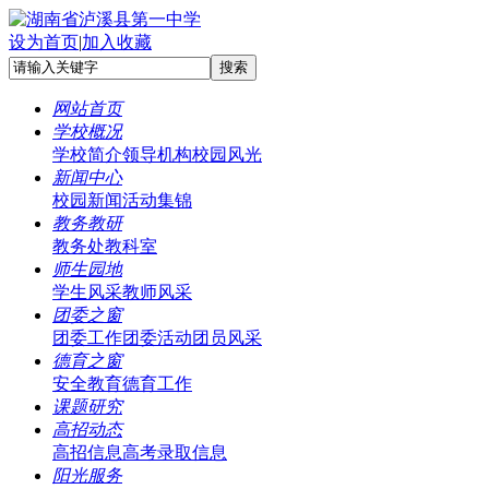
设为首页
|
加入收藏
网站首页
学校概况
学校简介
领导机构
校园风光
新闻中心
校园新闻
活动集锦
教务教研
教务处
教科室
师生园地
学生风采
教师风采
团委之窗
团委工作
团委活动
团员风采
德育之窗
安全教育
德育工作
课题研究
高招动态
高招信息
高考录取信息
阳光服务