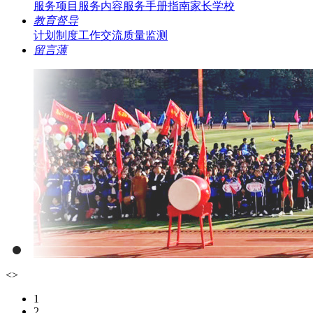
服务项目
服务内容
服务手册指南
家长学校
教育督导
计划制度
工作交流
质量监测
留言薄
<
>
1
2