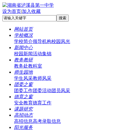
设为首页
|
加入收藏
网站首页
学校概况
学校简介
领导机构
校园风光
新闻中心
校园新闻
活动集锦
教务教研
教务处
教科室
师生园地
学生风采
教师风采
团委之窗
团委工作
团委活动
团员风采
德育之窗
安全教育
德育工作
课题研究
高招动态
高招信息
高考录取信息
阳光服务