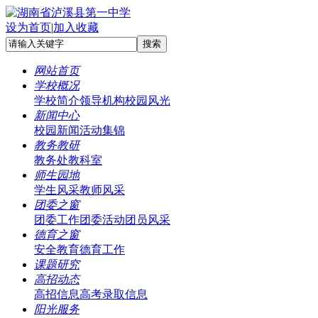
设为首页
|
加入收藏
网站首页
学校概况
学校简介
领导机构
校园风光
新闻中心
校园新闻
活动集锦
教务教研
教务处
教科室
师生园地
学生风采
教师风采
团委之窗
团委工作
团委活动
团员风采
德育之窗
安全教育
德育工作
课题研究
高招动态
高招信息
高考录取信息
阳光服务