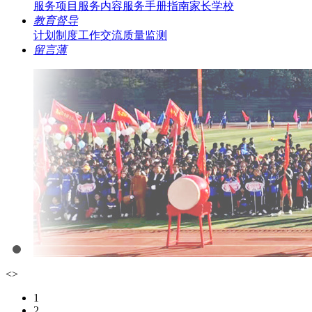
服务项目
服务内容
服务手册指南
家长学校
教育督导
计划制度
工作交流
质量监测
留言薄
<
>
1
2