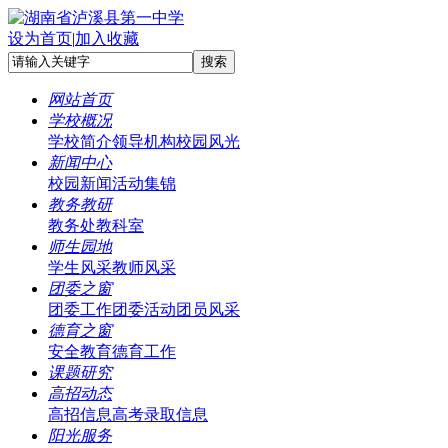
设为首页
|
加入收藏
网站首页
学校概况
学校简介
领导机构
校园风光
新闻中心
校园新闻
活动集锦
教务教研
教务处
教科室
师生园地
学生风采
教师风采
团委之窗
团委工作
团委活动
团员风采
德育之窗
安全教育
德育工作
课题研究
高招动态
高招信息
高考录取信息
阳光服务