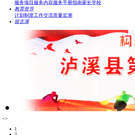
服务项目
服务内容
服务手册指南
家长学校
教育督导
计划制度
工作交流
质量监测
留言薄
<
>
1
2