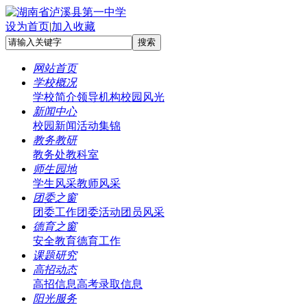
设为首页
|
加入收藏
网站首页
学校概况
学校简介
领导机构
校园风光
新闻中心
校园新闻
活动集锦
教务教研
教务处
教科室
师生园地
学生风采
教师风采
团委之窗
团委工作
团委活动
团员风采
德育之窗
安全教育
德育工作
课题研究
高招动态
高招信息
高考录取信息
阳光服务