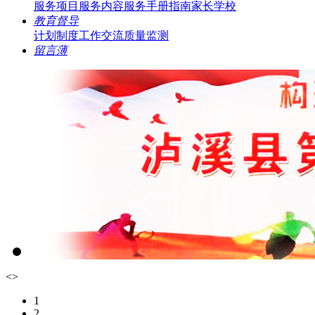
服务项目
服务内容
服务手册指南
家长学校
教育督导
计划制度
工作交流
质量监测
留言薄
<
>
1
2