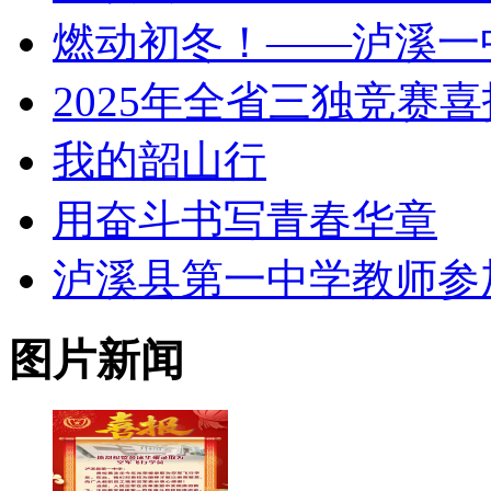
燃动初冬！——泸溪一
2025年全省三独竞赛喜
我的韶山行
用奋斗书写青春华章
泸溪县第一中学教师参加 
图片新闻