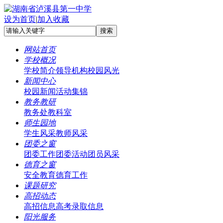
设为首页
|
加入收藏
网站首页
学校概况
学校简介
领导机构
校园风光
新闻中心
校园新闻
活动集锦
教务教研
教务处
教科室
师生园地
学生风采
教师风采
团委之窗
团委工作
团委活动
团员风采
德育之窗
安全教育
德育工作
课题研究
高招动态
高招信息
高考录取信息
阳光服务