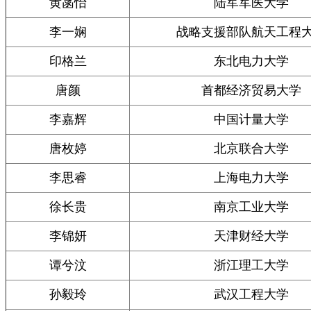
黄菡怡
陆军军医大学
李一娴
战略支援部队航天工程
印格兰
东北电力大学
唐颜
首都经济贸易大学
李嘉辉
中国计量大学
唐枚婷
北京联合大学
李思睿
上海电力大学
徐长贵
南京工业大学
李锦妍
天津财经大学
谭兮汶
浙江理工大学
孙毅玲
武汉工程大学