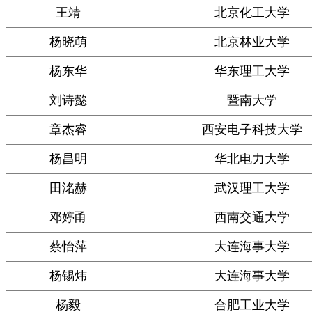
王靖
北京化工大学
杨晓萌
北京林业大学
杨东华
华东理工大学
刘诗懿
暨南大学
章杰睿
西安电子科技大学
杨昌明
华北电力大学
田洺赫
武汉理工大学
邓婷甬
西南交通大学
蔡怡萍
大连海事大学
杨锡炜
大连海事大学
杨毅
合肥工业大学