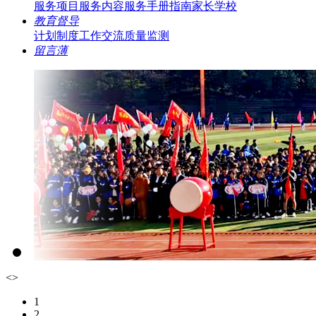
服务项目
服务内容
服务手册指南
家长学校
教育督导
计划制度
工作交流
质量监测
留言薄
<
>
1
2