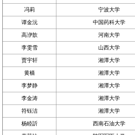
冯莉
宁波大学
谭金沅
中国药科大学
高洢歆
河南大学
李雯雪
山西大学
贾宇轩
湘潭大学
黄樯
湘潭大学
李梦静
湘潭大学
李金涛
湘潭大学
符钰洁
湘潭大学
杨睦訢
西南石油大学