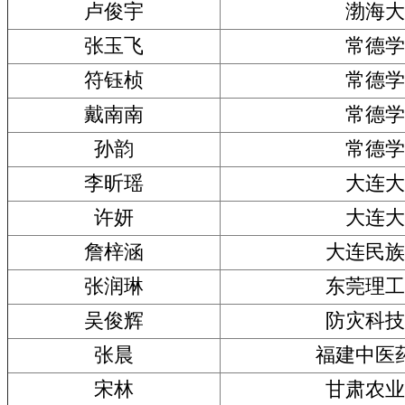
卢俊宇
渤海大
张玉飞
常德学
符钰桢
常德学
戴南南
常德学
孙韵
常德学
李昕瑶
大连大
许妍
大连大
詹梓涵
大连民族
张润琳
东莞理工
吴俊辉
防灾科技
张晨
福建中医
宋林
甘肃农业