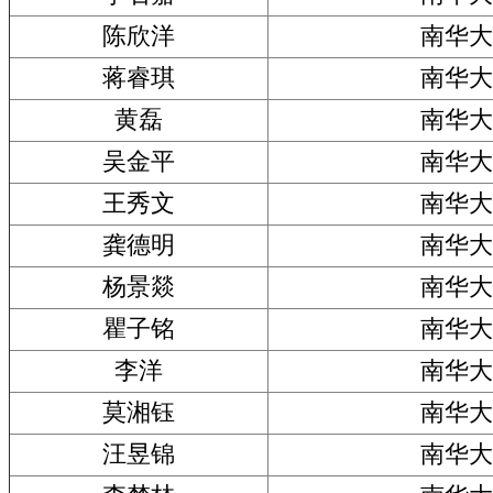
陈欣洋
南华大
蒋睿琪
南华大
黄磊
南华大
吴金平
南华大
王秀文
南华大
龚德明
南华大
杨景燚
南华大
瞿子铭
南华大
李洋
南华大
莫湘钰
南华大
汪昱锦
南华大