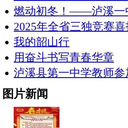
燃动初冬！——泸溪一
2025年全省三独竞赛喜
我的韶山行
用奋斗书写青春华章
泸溪县第一中学教师参加 
图片新闻