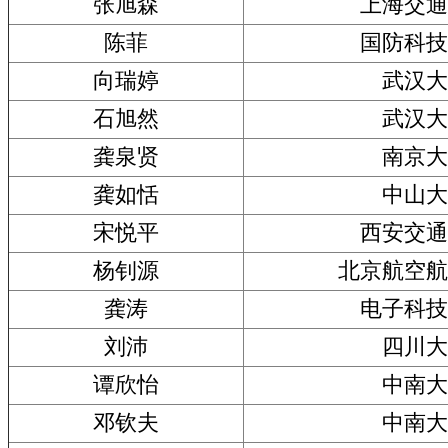
张旭森
上海交通
陈菲
国防科技
向瑞婷
武汉大
石旭然
武汉大
龚泉贤
南京大
龚如恬
中山大
宋悦平
西安交通
杨钊源
北京航空航
龚涛
电子科技
刘沛
四川大
谭欣怡
中南大
邓钦夫
中南大