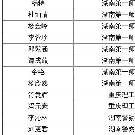
杨特
湖南第一师
杜灿晴
湖南第一师
杨金峰
湖南第一师
李蓉珍
湖南第一师
邓紫涵
湖南第一师
谭戌燕
湖南第一师
余艳
湖南第一师
杨欣然
湖南第一师
符意辉
重庆理工
冯元豪
重庆理工
李沁林
湖南警察
刘宬君
湖南警察