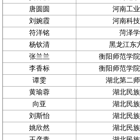
唐圆圆
河南工业
刘婉霞
河南科技
符洋铭
菏泽学
杨钦清
黑龙江东
张兰兰
衡阳师范学院
李香标
衡阳师范学院
谭雯
湖北第二师
黄瑜蓉
湖北民族
向亚
湖北民族
刘斯怡
湖北民族
姚欣然
湖北民族
王彦青
湖北民族