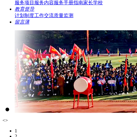
服务项目
服务内容
服务手册指南
家长学校
教育督导
计划制度
工作交流
质量监测
留言薄
<
>
1
2