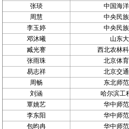
张琰
中国海洋
周慧
中央民族
李玉婷
中央民族
邓沐曦
山东大
臧光謇
西北农林科
张雨珠
北京体育
易志祥
北京交通
周畅
东北师范
刘涵
哈尔滨工
覃姚艺
华中师范
李东阳
华中师范
包昀冉
华中师范