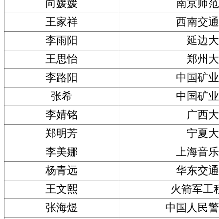
向媛媛
南京师范
王家祥
西南交通
李雨阳
延边大
王思怡
郑州大
李路阳
中国矿业
张希
中国矿业
李婧铭
广西大
郑明芳
宁夏大
李美娜
上海音乐
杨青远
华东交通
王文熙
火箭军工
张海煜
中国人民警