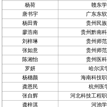
杨荷
赣东学
唐书宇
广东东软
杨田青
贵州民族
廖浩南
贵州黔南科
刘梓琳
贵州师范
张如意
贵州师范
陈湘怡
贵州医科
罗妍
哈尔滨
杨穗颜
海南科技职
龚恩民
杭州医
张自辉
河北科技工程职
龚梓淇
河池学