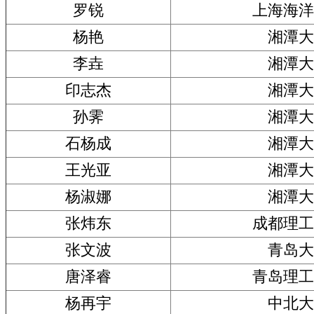
罗锐
上海海洋
杨艳
湘潭大
李垚
湘潭大
印志杰
湘潭大
孙霁
湘潭大
石杨成
湘潭大
王光亚
湘潭大
杨淑娜
湘潭大
张炜东
成都理工
张文波
青岛大
唐泽睿
青岛理工
杨再宇
中北大