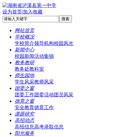
设为首页
|
加入收藏
网站首页
学校概况
学校简介
领导机构
校园风光
新闻中心
校园新闻
活动集锦
教务教研
教务处
教科室
师生园地
学生风采
教师风采
团委之窗
团委工作
团委活动
团员风采
德育之窗
安全教育
德育工作
课题研究
高招动态
高招信息
高考录取信息
阳光服务