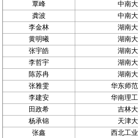
覃峰
中南大
龚波
中南大
李金林
湖南大
黄明曦
湖南大
张宇皓
湖南大
李哲宇
湖南大
陈苏冉
湖南大
张雅雯
华东师范
李建安
华南理工
田政希
吉林大
杨承锦
天津大
张鑫
西北工业