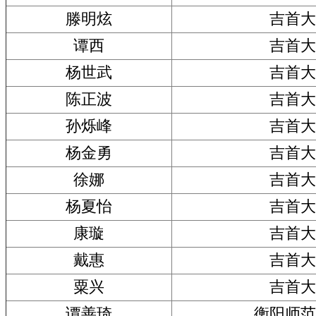
滕明炫
吉首大
谭西
吉首大
杨世武
吉首大
陈正波
吉首大
孙烁峰
吉首大
杨金勇
吉首大
徐娜
吉首大
杨夏怡
吉首大
康璇
吉首大
戴惠
吉首大
粟兴
吉首大
谭善琦
衡阳师范